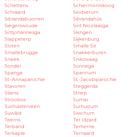
Schettens
Schiermonnikoog
Schraard
Sexbierum
Sibrandabuorren
Sibrandahûs
Siegerswoude
Sint Nicolaasga
Sintjohannesga
Skingen
Slappeterp
Slijkenburg
Sloten
Smalle Ee
Smallebrugge
Snakkerburen
Sneek
Snikzwaag
Sondel
Sonnega
Spanga
Spannum
St.-Annaparochie
St.-Jacobiparochie
Stavoren
Steggerda
Stiens
Striep
Stroobos
Sumar
Surhuisterveen
Surhuizum
Suwâld
Swichum
Teerns
Ter Idzard
Terband
Terherne
Terkaple
Ternaard