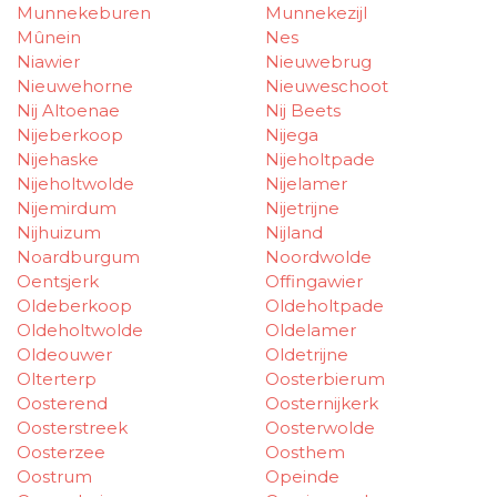
Munnekeburen
Munnekezijl
Mûnein
Nes
Niawier
Nieuwebrug
Nieuwehorne
Nieuweschoot
Nij Altoenae
Nij Beets
Nijeberkoop
Nijega
Nijehaske
Nijeholtpade
Nijeholtwolde
Nijelamer
Nijemirdum
Nijetrijne
Nijhuizum
Nijland
Noardburgum
Noordwolde
Oentsjerk
Offingawier
Oldeberkoop
Oldeholtpade
Oldeholtwolde
Oldelamer
Oldeouwer
Oldetrijne
Olterterp
Oosterbierum
Oosterend
Oosternijkerk
Oosterstreek
Oosterwolde
Oosterzee
Oosthem
Oostrum
Opeinde