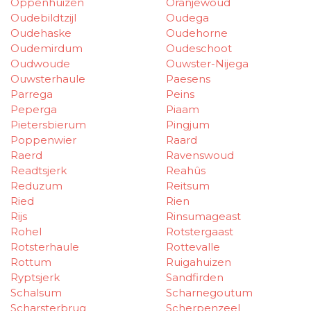
Oppenhuizen
Oranjewoud
Oudebildtzijl
Oudega
Oudehaske
Oudehorne
Oudemirdum
Oudeschoot
Oudwoude
Ouwster-Nijega
Ouwsterhaule
Paesens
Parrega
Peins
Peperga
Piaam
Pietersbierum
Pingjum
Poppenwier
Raard
Raerd
Ravenswoud
Readtsjerk
Reahûs
Reduzum
Reitsum
Ried
Rien
Rijs
Rinsumageast
Rohel
Rotstergaast
Rotsterhaule
Rottevalle
Rottum
Ruigahuizen
Ryptsjerk
Sandfirden
Schalsum
Scharnegoutum
Scharsterbrug
Scherpenzeel