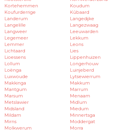
Kortehemmen
Koudum
Koufurderrige
Kûbaard
Landerum
Langedijke
Langelille
Langezwaag
Langweer
Leeuwarden
Legemeer
Lekkum
Lemmer
Leons
Lichtaard
Lies
Lioessens
Lippenhuizen
Lollum
Longerhouw
Loënga
Luinjeberd
Luxwoude
Lytsewierrum
Makkinga
Makkum
Mantgum
Marrum
Marsum
Menaam
Metslawier
Midlum
Midsland
Miedum
Mildam
Minnertsga
Mirns
Moddergat
Molkwerum
Morra