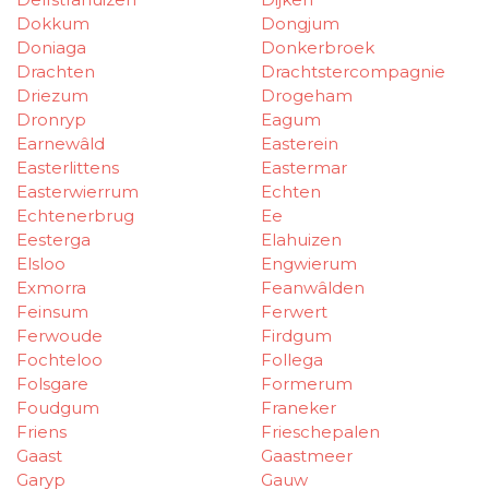
Dokkum
Dongjum
Doniaga
Donkerbroek
Drachten
Drachtstercompagnie
Driezum
Drogeham
Dronryp
Eagum
Earnewâld
Easterein
Easterlittens
Eastermar
Easterwierrum
Echten
Echtenerbrug
Ee
Eesterga
Elahuizen
Elsloo
Engwierum
Exmorra
Feanwâlden
Feinsum
Ferwert
Ferwoude
Firdgum
Fochteloo
Follega
Folsgare
Formerum
Foudgum
Franeker
Friens
Frieschepalen
Gaast
Gaastmeer
Garyp
Gauw