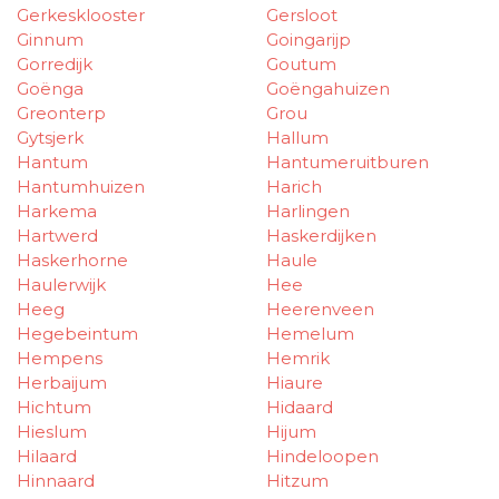
Gerkesklooster
Gersloot
Ginnum
Goingarijp
Gorredijk
Goutum
Goënga
Goëngahuizen
Greonterp
Grou
Gytsjerk
Hallum
Hantum
Hantumeruitburen
Hantumhuizen
Harich
Harkema
Harlingen
Hartwerd
Haskerdijken
Haskerhorne
Haule
Haulerwijk
Hee
Heeg
Heerenveen
Hegebeintum
Hemelum
Hempens
Hemrik
Herbaijum
Hiaure
Hichtum
Hidaard
Hieslum
Hijum
Hilaard
Hindeloopen
Hinnaard
Hitzum