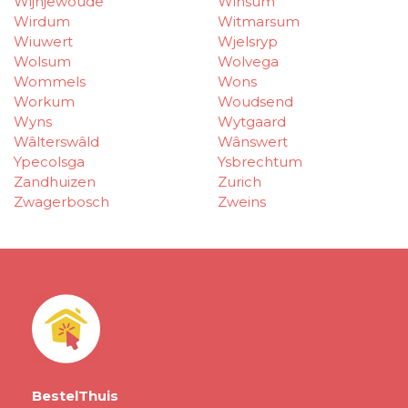
Wijnjewoude
Winsum
Wirdum
Witmarsum
Wiuwert
Wjelsryp
Wolsum
Wolvega
Wommels
Wons
Workum
Woudsend
Wyns
Wytgaard
Wâlterswâld
Wânswert
Ypecolsga
Ysbrechtum
Zandhuizen
Zurich
Zwagerbosch
Zweins
BestelThuis