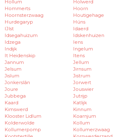
Hollum
Holwerd
Hommerts
Hoorn
Hoornsterzwaag
Houtigehage
Hurdegaryp
Húns
IJlst
Idaerd
Idsegahuizum
Idskenhuizen
Idzega
Iens
Indijk
Ingelum
It Heidenskip
Itens
Jannum
Jellum
Jelsum
Jirnsum
Jislum
Jistrum
Jonkerslân
Jorwert
Joure
Jouswier
Jubbega
Jutrijp
Kaard
Katlijk
Kimswerd
Kinnum
Klooster Lidlum
Koarnjum
Kolderwolde
Kollum
Kollumerpomp
Kollumerzwaag
Kootstertille
Kornwerderzand