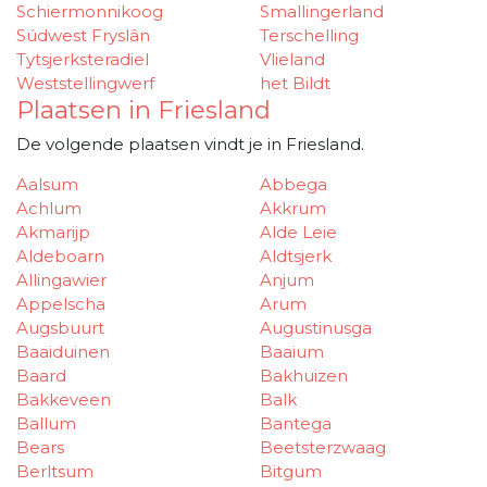
Schiermonnikoog
Smallingerland
Súdwest Fryslân
Terschelling
Tytsjerksteradiel
Vlieland
Weststellingwerf
het Bildt
Plaatsen in Friesland
De volgende plaatsen vindt je in Friesland.
Aalsum
Abbega
Achlum
Akkrum
Akmarijp
Alde Leie
Aldeboarn
Aldtsjerk
Allingawier
Anjum
Appelscha
Arum
Augsbuurt
Augustinusga
Baaiduinen
Baaium
Baard
Bakhuizen
Bakkeveen
Balk
Ballum
Bantega
Bears
Beetsterzwaag
Berltsum
Bitgum