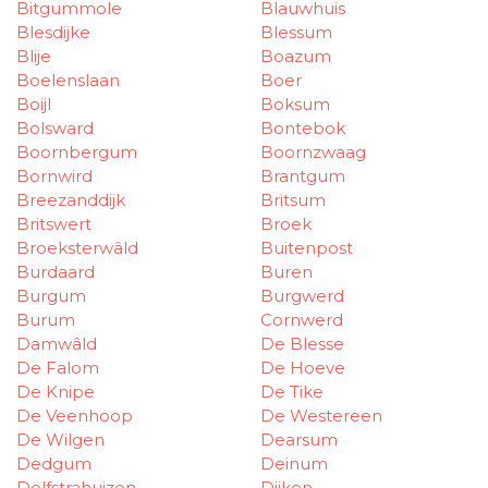
Bitgummole
Blauwhuis
Blesdijke
Blessum
Blije
Boazum
Boelenslaan
Boer
Boijl
Boksum
Bolsward
Bontebok
Boornbergum
Boornzwaag
Bornwird
Brantgum
Breezanddijk
Britsum
Britswert
Broek
Broeksterwâld
Buitenpost
Burdaard
Buren
Burgum
Burgwerd
Burum
Cornwerd
Damwâld
De Blesse
De Falom
De Hoeve
De Knipe
De Tike
De Veenhoop
De Westereen
De Wilgen
Dearsum
Dedgum
Deinum
Delfstrahuizen
Dijken