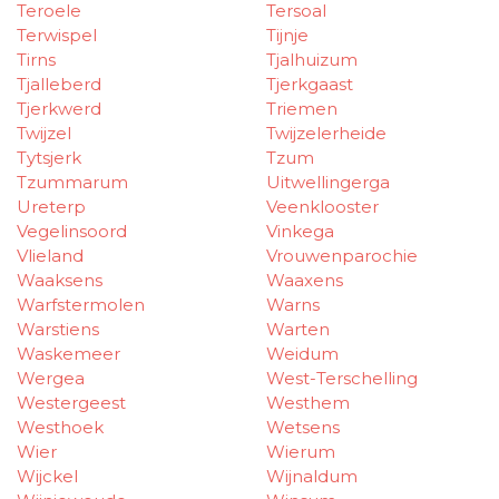
Teroele
Tersoal
Terwispel
Tijnje
Tirns
Tjalhuizum
Tjalleberd
Tjerkgaast
Tjerkwerd
Triemen
Twijzel
Twijzelerheide
Tytsjerk
Tzum
Tzummarum
Uitwellingerga
Ureterp
Veenklooster
Vegelinsoord
Vinkega
Vlieland
Vrouwenparochie
Waaksens
Waaxens
Warfstermolen
Warns
Warstiens
Warten
Waskemeer
Weidum
Wergea
West-Terschelling
Westergeest
Westhem
Westhoek
Wetsens
Wier
Wierum
Wijckel
Wijnaldum