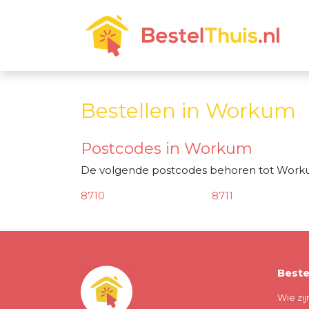
Bestellen in Workum
Postcodes in Workum
De volgende postcodes behoren tot Work
8710
8711
Beste
Wie zij