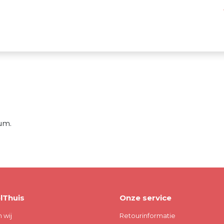
um.
lThuis
Onze service
n wij
Retourinformatie