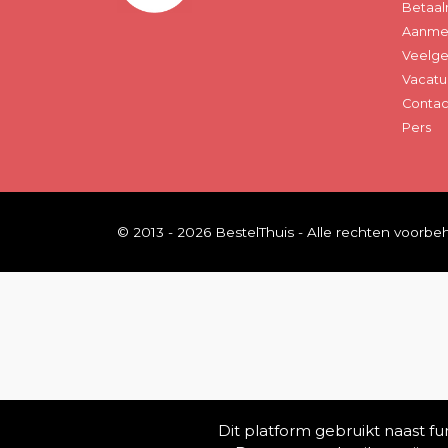
Betaal
Aanmel
Veelge
Vacatu
Contac
Pers
© 2013 - 2026 BestelThuis - Alle rechten voorb
Dit platform gebruikt naast f