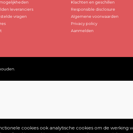
mogelijkheden
Klachten en geschillen
den leveranciers
Responsible disclosure
stelde vragen
Algemene voorwaarden
res
Privacy policy
t
Aanmelden
ehouden.
unctionele cookies ook analytische cookies om de werking v