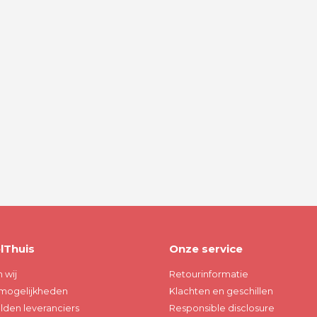
lThuis
Onze service
n wij
Retourinformatie
mogelijkheden
Klachten en geschillen
den leveranciers
Responsible disclosure