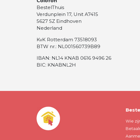
Colofon
BestelThuis
Verdunplein 17, Unit A7415
5627 SZ Eindhoven
Nederland
KvK Rotterdam 73518093
BTW nr.: NL001560739B89
IBAN: NL14 KNAB 0616 9496 26
BIC: KNABNL2H
Beste
Wie zij
Betaal
Aanmel