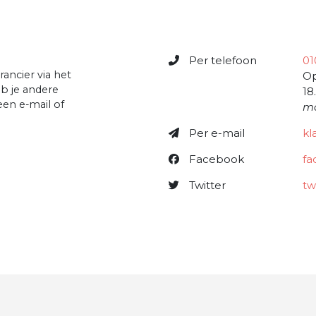
Per telefoon
01
ancier via het
Op
b je andere
18
 een e-mail of
mo
Per e-mail
kl
Facebook
fa
Twitter
tw