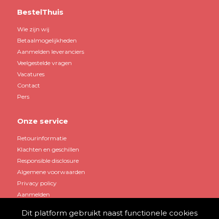
BestelThuis
Wie zijn wij
Betaalmogelijkheden
Aanmelden leveranciers
Veelgestelde vragen
Vacatures
Contact
Pers
Onze service
Retourinformatie
Klachten en geschillen
Responsible disclosure
Algemene voorwaarden
Privacy policy
Aanmelden
Dit platform gebruikt naast functionele cookies
Mijn account