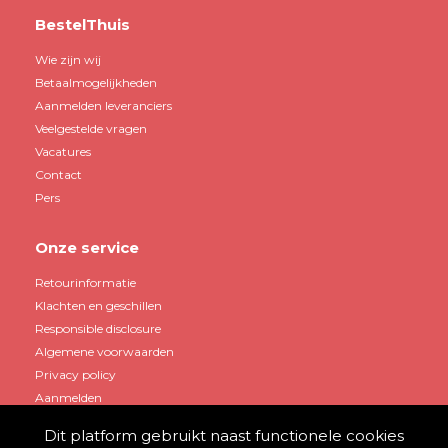
BestelThuis
Wie zijn wij
Betaalmogelijkheden
Aanmelden leveranciers
Veelgestelde vragen
Vacatures
Contact
Pers
Onze service
Retourinformatie
Klachten en geschillen
Responsible disclosure
Algemene voorwaarden
Privacy policy
Aanmelden
Dit platform gebruikt naast functionele cookies
Mijn account