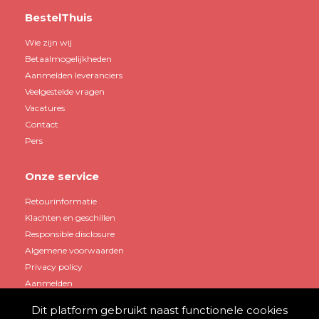
BestelThuis
Wie zijn wij
Betaalmogelijkheden
Aanmelden leveranciers
Veelgestelde vragen
Vacatures
Contact
Pers
Onze service
Retourinformatie
Klachten en geschillen
Responsible disclosure
Algemene voorwaarden
Privacy policy
Aanmelden
Dit platform gebruikt naast functionele cookies
Mijn account