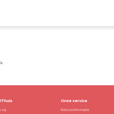
k.
lThuis
Onze service
n wij
Retourinformatie