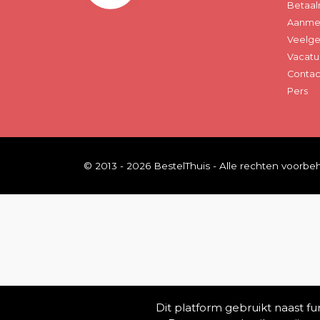
Betaal
Aanmel
Veelge
Vacatu
Contac
Pers
© 2013 - 2026 BestelThuis - Alle rechten voorb
Dit platform gebruikt naast f