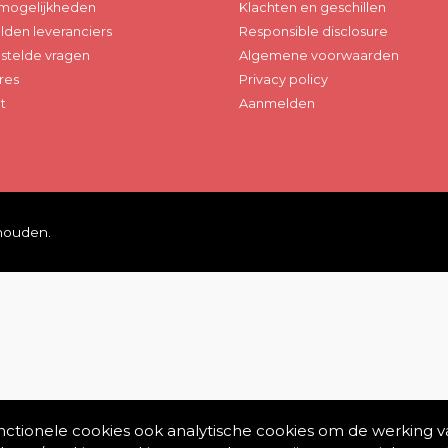
mogelijkheden
Klachten en geschillen
den leveranciers
Responsible disclosure
stelde vragen
Algemene voorwaarden
res
Privacy policy
t
Aanmelden
ehouden.
unctionele cookies ook analytische cookies om de werking v