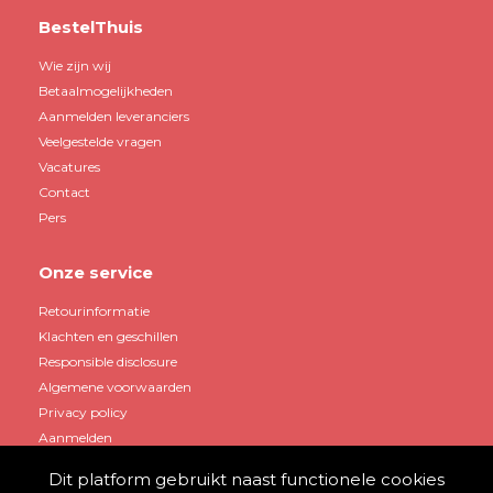
BestelThuis
Wie zijn wij
Betaalmogelijkheden
Aanmelden leveranciers
Veelgestelde vragen
Vacatures
Contact
Pers
Onze service
Retourinformatie
Klachten en geschillen
Responsible disclosure
Algemene voorwaarden
Privacy policy
Aanmelden
Dit platform gebruikt naast functionele cookies
Mijn account