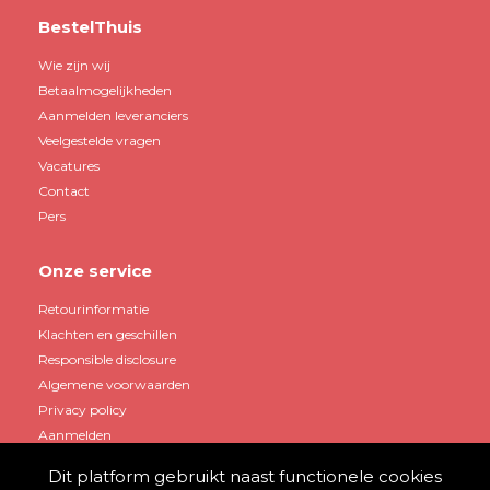
BestelThuis
Wie zijn wij
Betaalmogelijkheden
Aanmelden leveranciers
Veelgestelde vragen
Vacatures
Contact
Pers
Onze service
Retourinformatie
Klachten en geschillen
Responsible disclosure
Algemene voorwaarden
Privacy policy
Aanmelden
Dit platform gebruikt naast functionele cookies
Mijn account