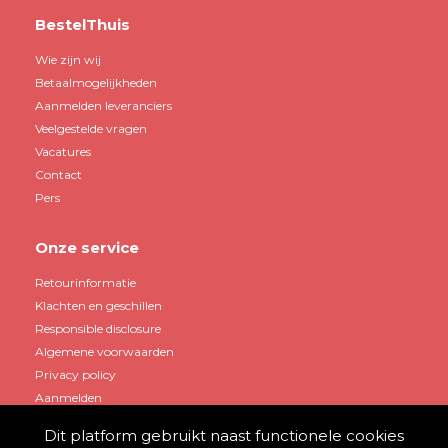
BestelThuis
Wie zijn wij
Betaalmogelijkheden
Aanmelden leveranciers
Veelgestelde vragen
Vacatures
Contact
Pers
Onze service
Retourinformatie
Klachten en geschillen
Responsible disclosure
Algemene voorwaarden
Privacy policy
Aanmelden
Dit platform gebruikt naast functionele cookies
Mijn account