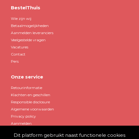
BestelThuis
Wie zijn wij
Betaalmogelijkheden
Aanmelden leveranciers
Veelgestelde vragen
Vacatures
Contact
Pers
Onze service
Retourinformatie
Klachten en geschillen
Responsible disclosure
Algemene voorwaarden
Privacy policy
Aanmelden
Dit platform gebruikt naast functionele cookies
Mijn account