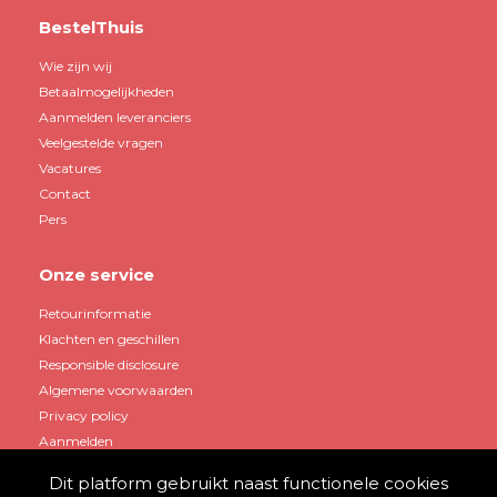
BestelThuis
Wie zijn wij
Betaalmogelijkheden
Aanmelden leveranciers
Veelgestelde vragen
Vacatures
Contact
Pers
Onze service
Retourinformatie
Klachten en geschillen
Responsible disclosure
Algemene voorwaarden
Privacy policy
Aanmelden
Dit platform gebruikt naast functionele cookies
Mijn account