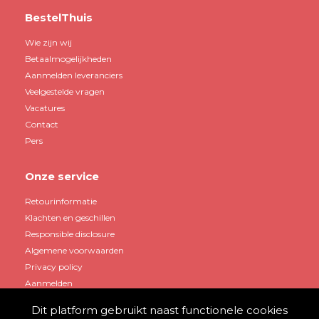
BestelThuis
Wie zijn wij
Betaalmogelijkheden
Aanmelden leveranciers
Veelgestelde vragen
Vacatures
Contact
Pers
Onze service
Retourinformatie
Klachten en geschillen
Responsible disclosure
Algemene voorwaarden
Privacy policy
Aanmelden
Dit platform gebruikt naast functionele cookies
Mijn account