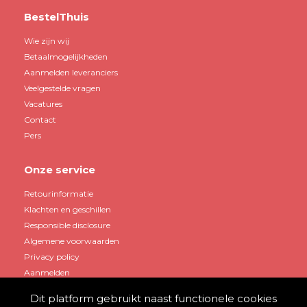
BestelThuis
Wie zijn wij
Betaalmogelijkheden
Aanmelden leveranciers
Veelgestelde vragen
Vacatures
Contact
Pers
Onze service
Retourinformatie
Klachten en geschillen
Responsible disclosure
Algemene voorwaarden
Privacy policy
Aanmelden
Dit platform gebruikt naast functionele cookies
Mijn account