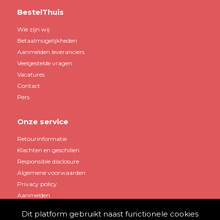
BestelThuis
Wie zijn wij
Betaalmogelijkheden
Aanmelden leveranciers
Veelgestelde vragen
Vacatures
Contact
Pers
Onze service
Retourinformatie
Klachten en geschillen
Responsible disclosure
Algemene voorwaarden
Privacy policy
Aanmelden
Dit platform gebruikt naast functionele cookies
Mijn account