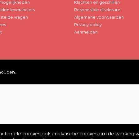
mogelijkheden
Klachten en geschillen
den leveranciers
Responsible disclosure
stelde vragen
Algemene voorwaarden
res
Privacy policy
t
Aanmelden
ehouden.
unctionele cookies ook analytische cookies om de werking v