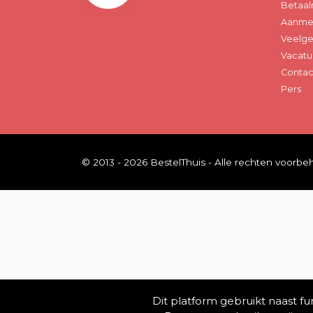
Betaal
Aanmel
Veelge
Vacatu
Contac
Pers
© 2013 - 2026 BestelThuis - Alle rechten voorb
Dit platform gebruikt naast f