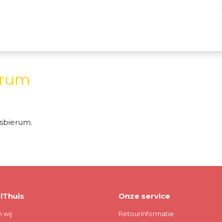
ierum
sbierum.
lThuis
Onze service
n wij
Retourinformatie