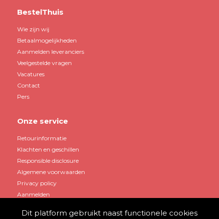
BestelThuis
Wie zijn wij
Betaalmogelijkheden
Aanmelden leveranciers
Veelgestelde vragen
Vacatures
Contact
Pers
Onze service
Retourinformatie
Klachten en geschillen
Responsible disclosure
Algemene voorwaarden
Privacy policy
Aanmelden
Dit platform gebruikt naast functionele cookies
Mijn account