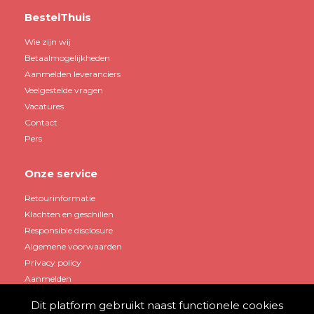
BestelThuis
Wie zijn wij
Betaalmogelijkheden
Aanmelden leveranciers
Veelgestelde vragen
Vacatures
Contact
Pers
Onze service
Retourinformatie
Klachten en geschillen
Responsible disclosure
Algemene voorwaarden
Privacy policy
Aanmelden
Dit platform gebruikt naast functionele cookies
Mijn account