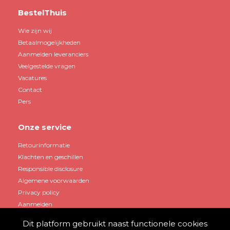
BestelThuis
Wie zijn wij
Betaalmogelijkheden
Aanmelden leveranciers
Veelgestelde vragen
Vacatures
Contact
Pers
Onze service
Retourinformatie
Klachten en geschillen
Responsible disclosure
Algemene voorwaarden
Privacy policy
Aanmelden
Dit platform gebruikt naast functionele cookies
Mijn account