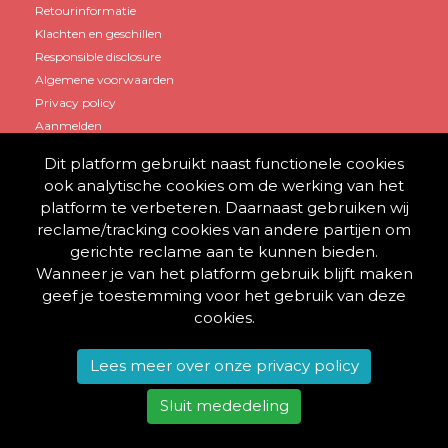
Retourinformatie
Klachten en geschillen
Responsible disclosure
Algemene voorwaarden
Privacy policy
Aanmelden
Dit platform gebruikt naast functionele cookies
Mijn account
ook analytische cookies om de werking van het
platform te verbeteren. Daarnaast gebruiken wij
Account aanmaken
reclame/tracking cookies van andere partijen om
Winkelwagen
gerichte reclame aan te kunnen bieden.
Inloggen
Wanneer je van het platform gebruik blijft maken
geef je toestemming voor het gebruik van deze
cookies.
© 2013 - 2026 BestelThuis
Lees meer over onze privacy policy
Alle rechten voorbehouden.
Sluit mededeling