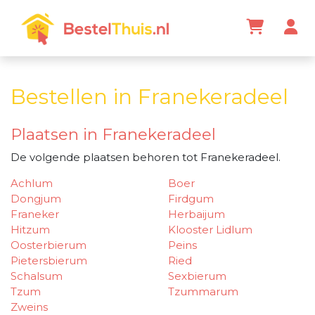
Bestellen in Franekeradeel
Plaatsen in Franekeradeel
De volgende plaatsen behoren tot Franekeradeel.
Achlum
Boer
Dongjum
Firdgum
Franeker
Herbaijum
Hitzum
Klooster Lidlum
Oosterbierum
Peins
Pietersbierum
Ried
Schalsum
Sexbierum
Tzum
Tzummarum
Zweins