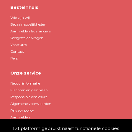
BestelThuis
Wie zijn wij
Betaalmogelijkheden
Aanmelden leveranciers
Veelgestelde vragen
Vacatures
Contact
Pers
Onze service
Retourinformatie
Klachten en geschillen
Responsible disclosure
Algemene voorwaarden
Privacy policy
Aanmelden
Dit platform gebruikt naast functionele cookies
Mijn account