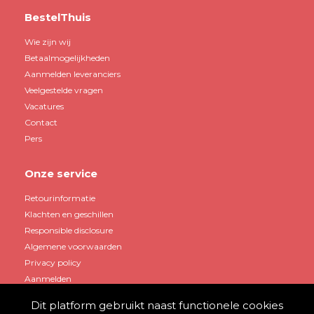
BestelThuis
Wie zijn wij
Betaalmogelijkheden
Aanmelden leveranciers
Veelgestelde vragen
Vacatures
Contact
Pers
Onze service
Retourinformatie
Klachten en geschillen
Responsible disclosure
Algemene voorwaarden
Privacy policy
Aanmelden
Dit platform gebruikt naast functionele cookies
Mijn account