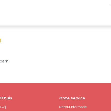
n
oarn.
lThuis
Onze service
n wij
Retourinformatie