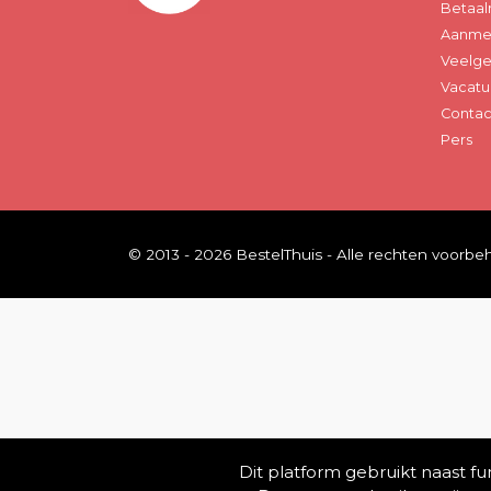
Betaal
Aanmel
Veelge
Vacatu
Contac
Pers
© 2013 - 2026 BestelThuis - Alle rechten voorb
Dit platform gebruikt naast f