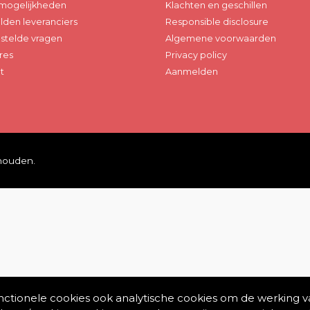
mogelijkheden
Klachten en geschillen
den leveranciers
Responsible disclosure
stelde vragen
Algemene voorwaarden
res
Privacy policy
t
Aanmelden
ehouden.
unctionele cookies ook analytische cookies om de werking v