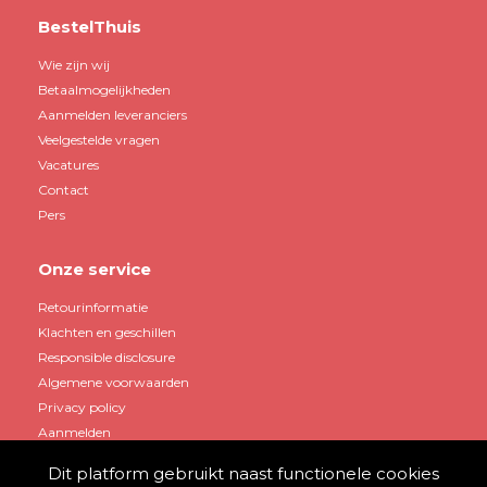
BestelThuis
Wie zijn wij
Betaalmogelijkheden
Aanmelden leveranciers
Veelgestelde vragen
Vacatures
Contact
Pers
Onze service
Retourinformatie
Klachten en geschillen
Responsible disclosure
Algemene voorwaarden
Privacy policy
Aanmelden
Dit platform gebruikt naast functionele cookies
Mijn account