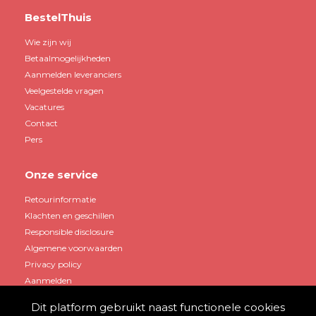
BestelThuis
Wie zijn wij
Betaalmogelijkheden
Aanmelden leveranciers
Veelgestelde vragen
Vacatures
Contact
Pers
Onze service
Retourinformatie
Klachten en geschillen
Responsible disclosure
Algemene voorwaarden
Privacy policy
Aanmelden
Dit platform gebruikt naast functionele cookies
Mijn account