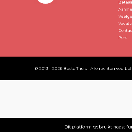
Betaal
Aanmel
Veelge
Vacatu
Contac
Pers
© 2013 - 2026 BestelThuis - Alle rechten voorb
Dit platform gebruikt naast f