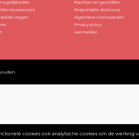
mogelijkheden
Klachten en geschillen
den leveranciers
Responsible disclosure
stelde vragen
Algemene voorwaarden
res
Privacy policy
t
Aanmelden
ehouden.
unctionele cookies ook analytische cookies om de werking v