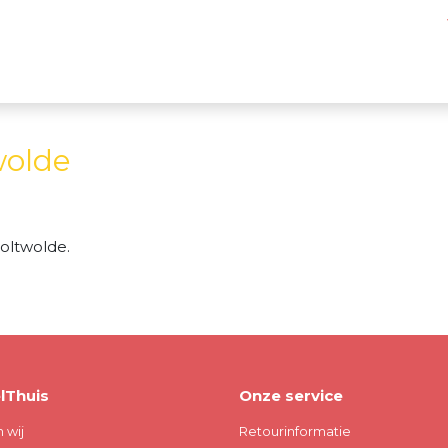
wolde
oltwolde.
lThuis
Onze service
n wij
Retourinformatie