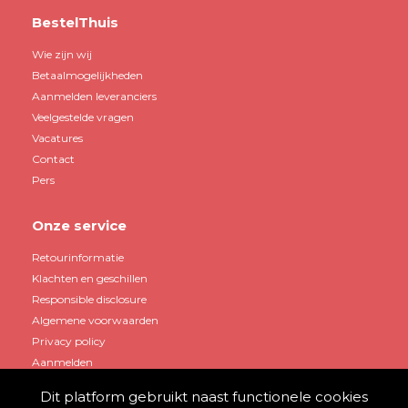
BestelThuis
Wie zijn wij
Betaalmogelijkheden
Aanmelden leveranciers
Veelgestelde vragen
Vacatures
Contact
Pers
Onze service
Retourinformatie
Klachten en geschillen
Responsible disclosure
Algemene voorwaarden
Privacy policy
Aanmelden
Dit platform gebruikt naast functionele cookies
Mijn account