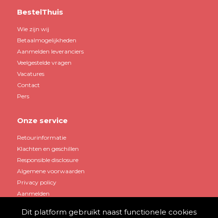
BestelThuis
Wie zijn wij
Betaalmogelijkheden
Aanmelden leveranciers
Veelgestelde vragen
Vacatures
Contact
Pers
Onze service
Retourinformatie
Klachten en geschillen
Responsible disclosure
Algemene voorwaarden
Privacy policy
Aanmelden
Dit platform gebruikt naast functionele cookies
Mijn account