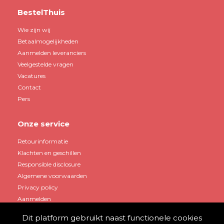
BestelThuis
Wie zijn wij
Betaalmogelijkheden
Aanmelden leveranciers
Veelgestelde vragen
Vacatures
Contact
Pers
Onze service
Retourinformatie
Klachten en geschillen
Responsible disclosure
Algemene voorwaarden
Privacy policy
Aanmelden
Dit platform gebruikt naast functionele cookies
Mijn account