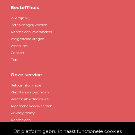
BestelThuis
Wie zijn wij
Betaalmogelijkheden
Aanmelden leveranciers
Veelgestelde vragen
Vacatures
Contact
Pers
Onze service
Retourinformatie
Klachten en geschillen
Responsible disclosure
Algemene voorwaarden
Privacy policy
Aanmelden
Dit platform gebruikt naast functionele cookies
Mijn account