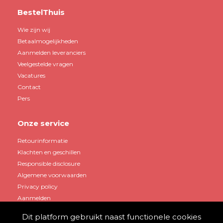
BestelThuis
Wie zijn wij
Betaalmogelijkheden
Aanmelden leveranciers
Veelgestelde vragen
Vacatures
Contact
Pers
Onze service
Retourinformatie
Klachten en geschillen
Responsible disclosure
Algemene voorwaarden
Privacy policy
Aanmelden
Dit platform gebruikt naast functionele cookies
Mijn account