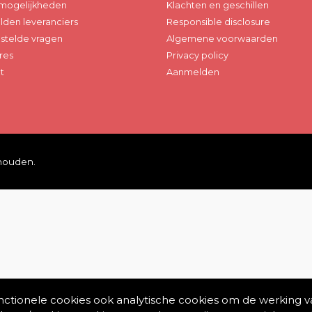
mogelijkheden
Klachten en geschillen
den leveranciers
Responsible disclosure
stelde vragen
Algemene voorwaarden
res
Privacy policy
t
Aanmelden
ehouden.
unctionele cookies ook analytische cookies om de werking v