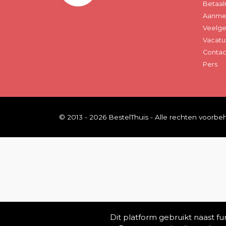
Betaal
Aanmel
Veelge
Vacatu
Contac
Pers
© 2013 - 2026 BestelThuis - Alle rechten voorb
Dit platform gebruikt naast f