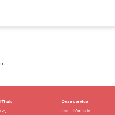
um.
lThuis
Onze service
n wij
Retourinformatie