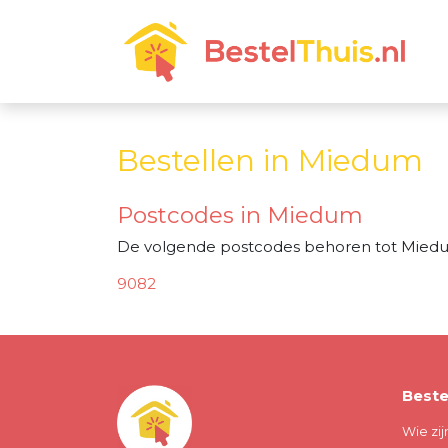
Bestellen in Miedum
Postcodes in Miedum
De volgende postcodes behoren tot Mied
9082
Beste
Wie zij