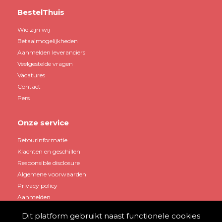
BestelThuis
Wie zijn wij
Betaalmogelijkheden
Aanmelden leveranciers
Veelgestelde vragen
Vacatures
Contact
Pers
Onze service
Retourinformatie
Klachten en geschillen
Responsible disclosure
Algemene voorwaarden
Privacy policy
Aanmelden
Dit platform gebruikt naast functionele cookies
Mijn account