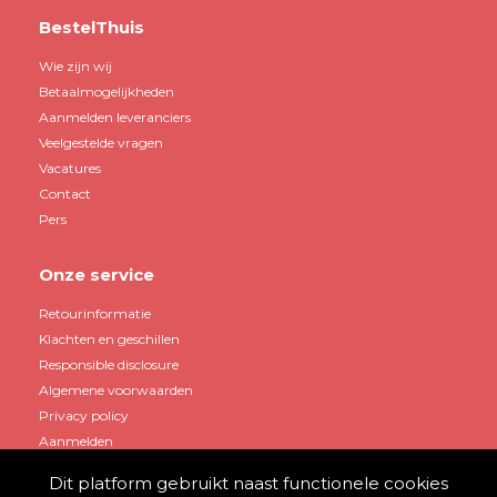
BestelThuis
Wie zijn wij
Betaalmogelijkheden
Aanmelden leveranciers
Veelgestelde vragen
Vacatures
Contact
Pers
Onze service
Retourinformatie
Klachten en geschillen
Responsible disclosure
Algemene voorwaarden
Privacy policy
Aanmelden
Dit platform gebruikt naast functionele cookies
Mijn account