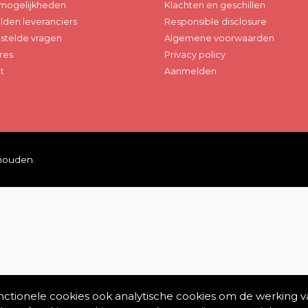
mogelijkheden
Klachten en geschillen
den leveranciers
Responsible disclosure
stelde vragen
Algemene voorwaarden
res
Privacy policy
t
Aanmelden
ehouden.
unctionele cookies ook analytische cookies om de werking v