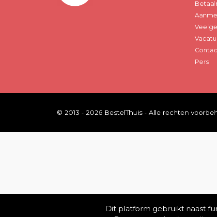
Betaal
Aanmel
Veelge
Vacatu
Contac
Pers
© 2013 - 2026 BestelThuis - Alle rechten voorb
Dit platform gebruikt naast f