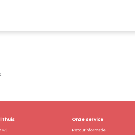
.
lThuis
Onze service
n wij
Retourinformatie