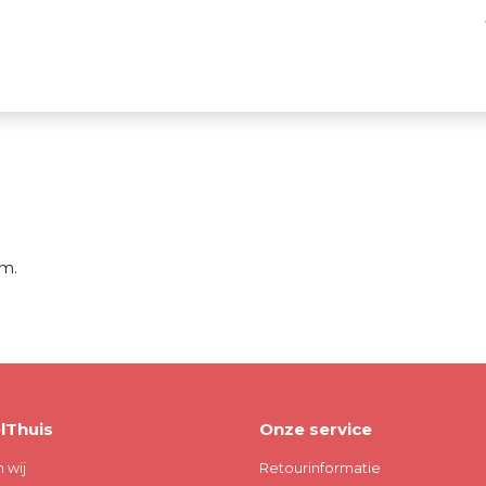
m.
lThuis
Onze service
n wij
Retourinformatie