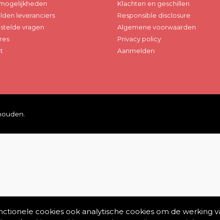
mogelijkheden
Klachten en geschillen
den leveranciers
Responsible disclosure
stelde vragen
Algemene voorwaarden
res
Privacy policy
t
Aanmelden
ehouden.
unctionele cookies ook analytische cookies om de werking v