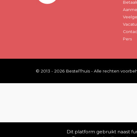
Betaal
Aanmel
Veelge
Vacatu
Contac
Pers
© 2013 - 2026 BestelThuis - Alle rechten voorb
Dit platform gebruikt naast f