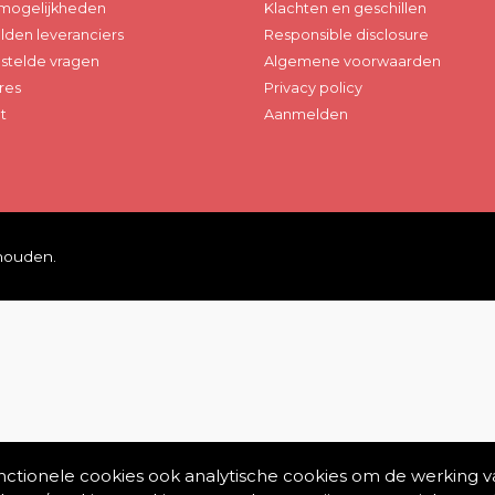
mogelijkheden
Klachten en geschillen
den leveranciers
Responsible disclosure
stelde vragen
Algemene voorwaarden
res
Privacy policy
t
Aanmelden
ehouden.
unctionele cookies ook analytische cookies om de werking v