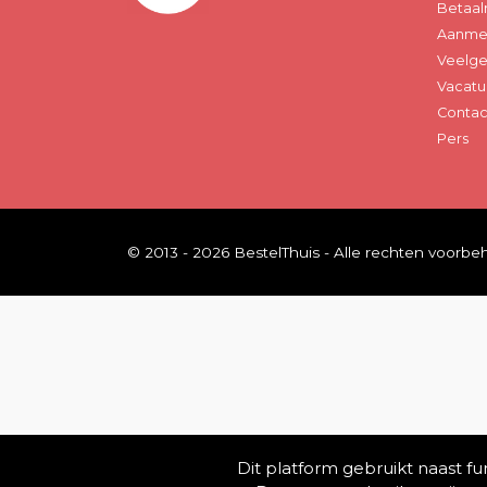
Betaal
Aanmel
Veelge
Vacatu
Contac
Pers
© 2013 - 2026 BestelThuis - Alle rechten voorb
Dit platform gebruikt naast f