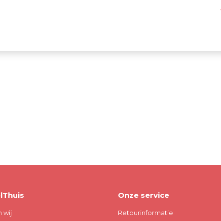
lThuis
Onze service
n wij
Retourinformatie