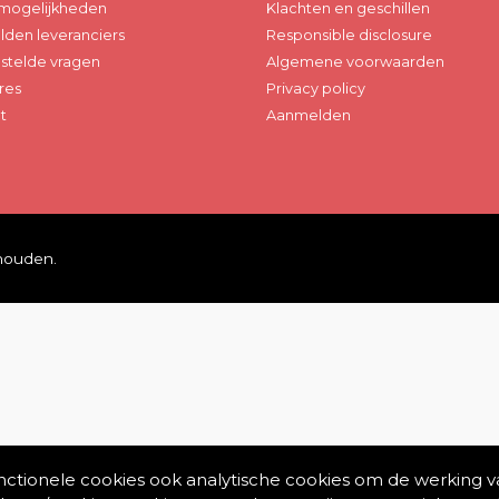
mogelijkheden
Klachten en geschillen
den leveranciers
Responsible disclosure
stelde vragen
Algemene voorwaarden
res
Privacy policy
t
Aanmelden
ehouden.
unctionele cookies ook analytische cookies om de werking v