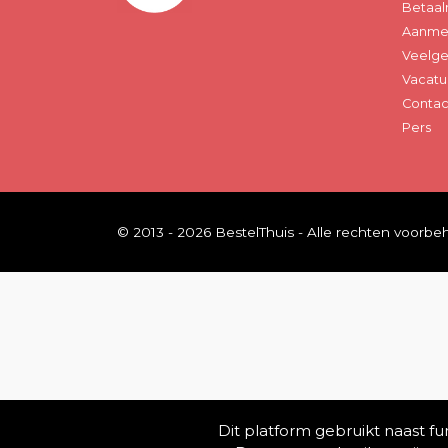
Betaal
Aanmel
Veelge
Vacatu
Contac
Pers
© 2013 - 2026 BestelThuis - Alle rechten voorb
Dit platform gebruikt naast f