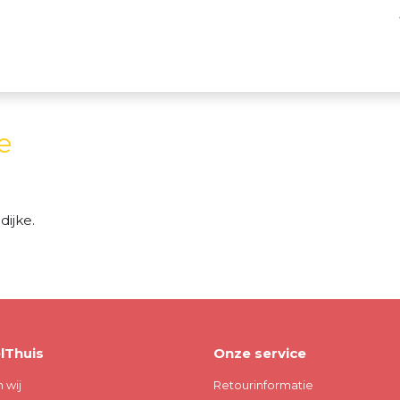
e
ijke.
lThuis
Onze service
n wij
Retourinformatie