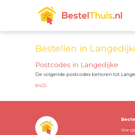
Bestellen in Langedijk
Postcodes in Langedijke
De volgende postcodes behoren tot Langed
8425
Beste
Wie zij