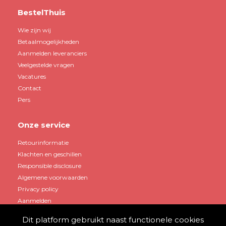
BestelThuis
Wie zijn wij
Betaalmogelijkheden
Aanmelden leveranciers
Veelgestelde vragen
Vacatures
Contact
Pers
Onze service
Retourinformatie
Klachten en geschillen
Responsible disclosure
Algemene voorwaarden
Privacy policy
Aanmelden
Dit platform gebruikt naast functionele cookies
Mijn account