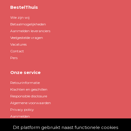
BestelThuis
Wie zijn wij
Betaalmogelijkheden
Aanmelden leveranciers
Veelgestelde vragen
Vacatures
Contact
Pers
Onze service
Retourinformatie
Klachten en geschillen
Responsible disclosure
Algemene voorwaarden
Privacy policy
Aanmelden
Dit platform gebruikt naast functionele cookies
Mijn account