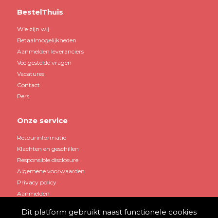
BestelThuis
Wie zijn wij
Betaalmogelijkheden
Aanmelden leveranciers
Veelgestelde vragen
Vacatures
Contact
Pers
Onze service
Retourinformatie
Klachten en geschillen
Responsible disclosure
Algemene voorwaarden
Privacy policy
Aanmelden
Dit platform gebruikt naast functionele cookies
Mijn account