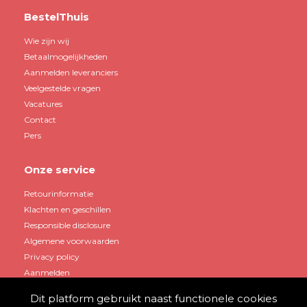
BestelThuis
Wie zijn wij
Betaalmogelijkheden
Aanmelden leveranciers
Veelgestelde vragen
Vacatures
Contact
Pers
Onze service
Retourinformatie
Klachten en geschillen
Responsible disclosure
Algemene voorwaarden
Privacy policy
Aanmelden
Dit platform gebruikt naast functionele cookies
Mijn account