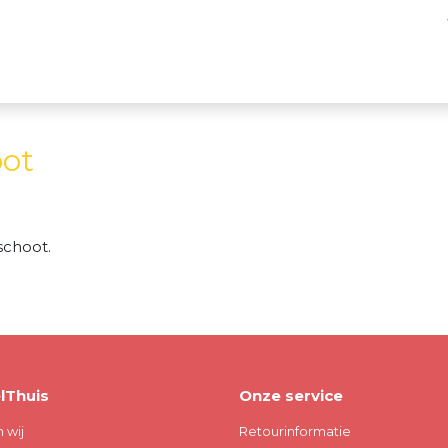
oot
schoot.
lThuis
Onze service
n wij
Retourinformatie