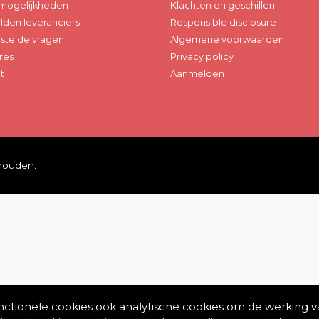
mogelijkheden
Klachten en geschillen
den leveranciers
Responsible disclosure
stelde vragen
Algemene voorwaarden
res
Privacy policy
t
Aanmelden
ehouden.
unctionele cookies ook analytische cookies om de werking v