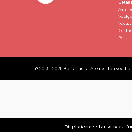
Betaal
Aanmel
Veelge
Vacatu
Contac
Pers
© 2013 - 2026 BestelThuis - Alle rechten voorb
Dit platform gebruikt naast f