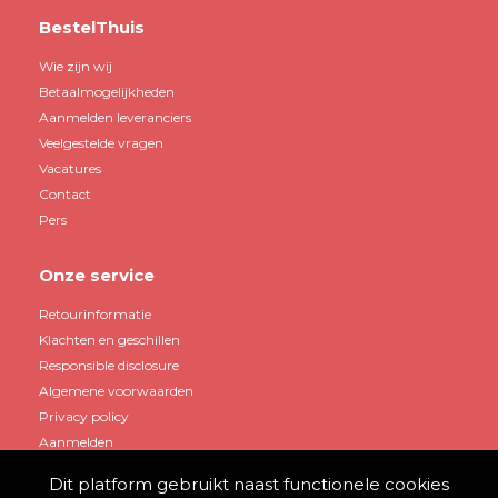
BestelThuis
Wie zijn wij
Betaalmogelijkheden
Aanmelden leveranciers
Veelgestelde vragen
Vacatures
Contact
Pers
Onze service
Retourinformatie
Klachten en geschillen
Responsible disclosure
Algemene voorwaarden
Privacy policy
Aanmelden
Dit platform gebruikt naast functionele cookies
Mijn account