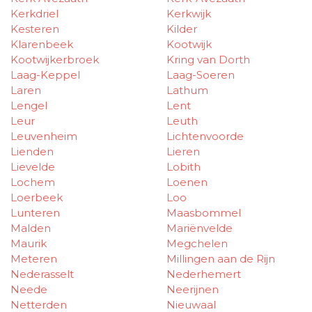
Kerkdriel
Kerkwijk
Kesteren
Kilder
Klarenbeek
Kootwijk
Kootwijkerbroek
Kring van Dorth
Laag-Keppel
Laag-Soeren
Laren
Lathum
Lengel
Lent
Leur
Leuth
Leuvenheim
Lichtenvoorde
Lienden
Lieren
Lievelde
Lobith
Lochem
Loenen
Loerbeek
Loo
Lunteren
Maasbommel
Malden
Mariënvelde
Maurik
Megchelen
Meteren
Millingen aan de Rijn
Nederasselt
Nederhemert
Neede
Neerijnen
Netterden
Nieuwaal