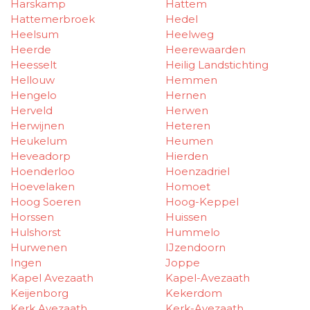
Harskamp
Hattem
Hattemerbroek
Hedel
Heelsum
Heelweg
Heerde
Heerewaarden
Heesselt
Heilig Landstichting
Hellouw
Hemmen
Hengelo
Hernen
Herveld
Herwen
Herwijnen
Heteren
Heukelum
Heumen
Heveadorp
Hierden
Hoenderloo
Hoenzadriel
Hoevelaken
Homoet
Hoog Soeren
Hoog-Keppel
Horssen
Huissen
Hulshorst
Hummelo
Hurwenen
IJzendoorn
Ingen
Joppe
Kapel Avezaath
Kapel-Avezaath
Keijenborg
Kekerdom
Kerk Avezaath
Kerk-Avezaath