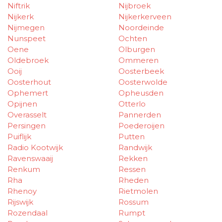
Niftrik
Nijbroek
Nijkerk
Nijkerkerveen
Nijmegen
Noordeinde
Nunspeet
Ochten
Oene
Olburgen
Oldebroek
Ommeren
Ooij
Oosterbeek
Oosterhout
Oosterwolde
Ophemert
Opheusden
Opijnen
Otterlo
Overasselt
Pannerden
Persingen
Poederoijen
Puiflijk
Putten
Radio Kootwijk
Randwijk
Ravenswaaij
Rekken
Renkum
Ressen
Rha
Rheden
Rhenoy
Rietmolen
Rijswijk
Rossum
Rozendaal
Rumpt