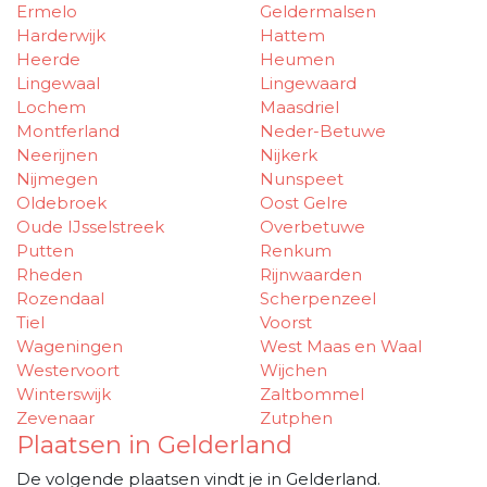
Ermelo
Geldermalsen
Harderwijk
Hattem
Heerde
Heumen
Lingewaal
Lingewaard
Lochem
Maasdriel
Montferland
Neder-Betuwe
Neerijnen
Nijkerk
Nijmegen
Nunspeet
Oldebroek
Oost Gelre
Oude IJsselstreek
Overbetuwe
Putten
Renkum
Rheden
Rijnwaarden
Rozendaal
Scherpenzeel
Tiel
Voorst
Wageningen
West Maas en Waal
Westervoort
Wijchen
Winterswijk
Zaltbommel
Zevenaar
Zutphen
Plaatsen in Gelderland
De volgende plaatsen vindt je in Gelderland.