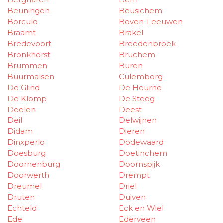
Beuningen
Beusichem
Borculo
Boven-Leeuwen
Braamt
Brakel
Bredevoort
Breedenbroek
Bronkhorst
Bruchem
Brummen
Buren
Buurmalsen
Culemborg
De Glind
De Heurne
De Klomp
De Steeg
Deelen
Deest
Deil
Delwijnen
Didam
Dieren
Dinxperlo
Dodewaard
Doesburg
Doetinchem
Doornenburg
Doornspijk
Doorwerth
Drempt
Dreumel
Driel
Druten
Duiven
Echteld
Eck en Wiel
Ede
Ederveen