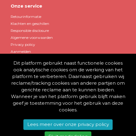
Onze service
Retourinformatie
Klachten en geschillen
Responsible disclosure
Algemene voorwaarden
Privacy policy
Aanmelden
Dit platform gebruikt naast functionele cookies
Mijn account
ook analytische cookies om de werking van het
platform te verbeteren. Daarnaast gebruiken wij
Account aanmaken
reclame/tracking cookies van andere partijen om
Winkelwagen
gerichte reclame aan te kunnen bieden.
Inloggen
Wanneer je van het platform gebruik blijft maken
geef je toestemming voor het gebruik van deze
cookies.
© 2013 - 2026 BestelThuis
Lees meer over onze privacy policy
Alle rechten voorbehouden.