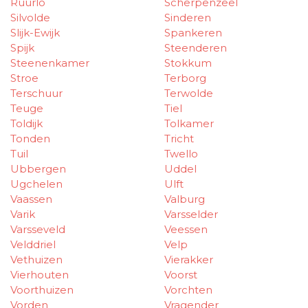
Ruurlo
Scherpenzeel
Silvolde
Sinderen
Slijk-Ewijk
Spankeren
Spijk
Steenderen
Steenenkamer
Stokkum
Stroe
Terborg
Terschuur
Terwolde
Teuge
Tiel
Toldijk
Tolkamer
Tonden
Tricht
Tuil
Twello
Ubbergen
Uddel
Ugchelen
Ulft
Vaassen
Valburg
Varik
Varsselder
Varsseveld
Veessen
Velddriel
Velp
Vethuizen
Vierakker
Vierhouten
Voorst
Voorthuizen
Vorchten
Vorden
Vragender