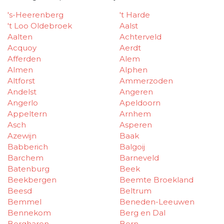
's-Heerenberg
't Harde
't Loo Oldebroek
Aalst
Aalten
Achterveld
Acquoy
Aerdt
Afferden
Alem
Almen
Alphen
Altforst
Ammerzoden
Andelst
Angeren
Angerlo
Apeldoorn
Appeltern
Arnhem
Asch
Asperen
Azewijn
Baak
Babberich
Balgoij
Barchem
Barneveld
Batenburg
Beek
Beekbergen
Beemte Broekland
Beesd
Beltrum
Bemmel
Beneden-Leeuwen
Bennekom
Berg en Dal
Bergharen
Bern