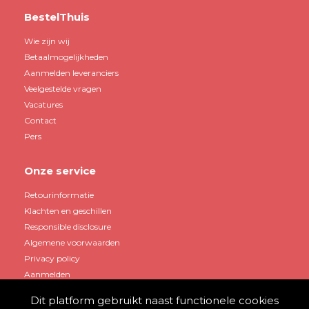
BestelThuis
Wie zijn wij
Betaalmogelijkheden
Aanmelden leveranciers
Veelgestelde vragen
Vacatures
Contact
Pers
Onze service
Retourinformatie
Klachten en geschillen
Responsible disclosure
Algemene voorwaarden
Privacy policy
Aanmelden
Dit platform gebruikt naast functionele cookies
Mijn account