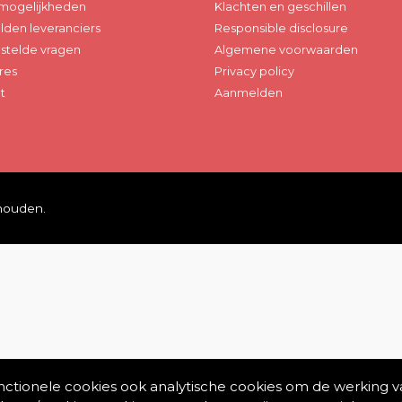
mogelijkheden
Klachten en geschillen
den leveranciers
Responsible disclosure
stelde vragen
Algemene voorwaarden
res
Privacy policy
t
Aanmelden
ehouden.
unctionele cookies ook analytische cookies om de werking v