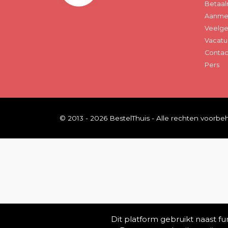
Betaal
Aanmel
Veelge
Vacatu
Contac
Pers
© 2013 - 2026 BestelThuis - Alle rechten voorb
Dit platform gebruikt naast f