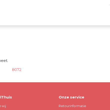
eet.
8072
lThuis
Onze service
n wij
Retourinformatie