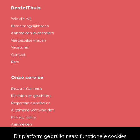
BestelThuis
Wie zijn wij
Betaalmogelijkheden
Aanmelden leveranciers
Veelgestelde vragen
Vacatures
Contact
Pers
Onze service
Retourinformatie
Klachten en geschillen
Responsible disclosure
Algemene voorwaarden
Privacy policy
Aanmelden
Dit platform gebruikt naast functionele cookies
Mijn account