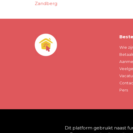
Zandberg
Beste
Wie zij
Betaal
Aanmel
Veelge
Vacatu
Contac
Pers
© 2013 - 2026 BestelThuis - Alle rechten voorb
Dit platform gebruikt naast f