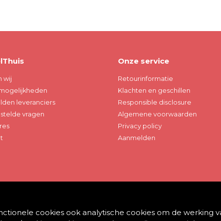
lThuis
Onze service
n wij
Retourinformatie
mogelijkheden
Klachten en geschillen
den leveranciers
Responsible disclosure
stelde vragen
Algemene voorwaarden
res
Privacy policy
t
Aanmelden
ehouden.
unctionele cookies ook analytische cookies om de werking v