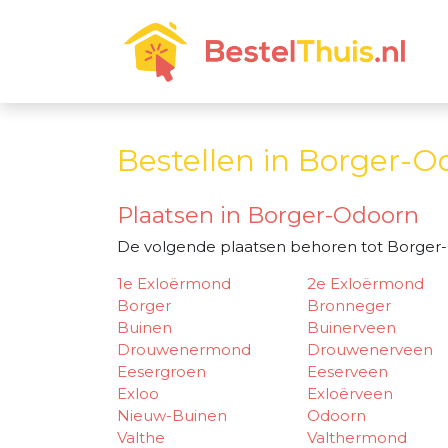
Bestellen in Borger-O
Plaatsen in Borger-Odoorn
De volgende plaatsen behoren tot Borger
1e Exloërmond
2e Exloërmond
Borger
Bronneger
Buinen
Buinerveen
Drouwenermond
Drouwenerveen
Eesergroen
Eeserveen
Exloo
Exloërveen
Nieuw-Buinen
Odoorn
Valthe
Valthermond