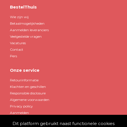
BestelThuis
Wie zijn wij
Betaalmogelijkheden
Aanmelden leveranciers
Veelgestelde vragen
Vacatures
Contact
Pers
Onze service
Retourinformatie
Klachten en geschillen
Responsible disclosure
Algemene voorwaarden
Privacy policy
Aanmelden
Dit platform gebruikt naast functionele cookies
Mijn account